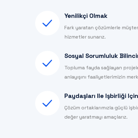
Yenilikçi Olmak
Fark yaratan çözümlerle müşteri
hizmetler sunarız.
Sosyal Sorumluluk Bilinc
Topluma fayda sağlayan projele
anlayışını faaliyetlerimizin mer
Paydaşları Ile Işbirliği I
Çözüm ortaklarımızla güçlü işbirl
değer yaratmayı amaçlarız.