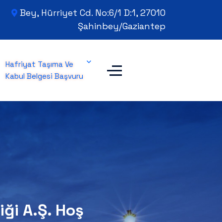
Bey, Hürriyet Cd. No:6/1 D:1, 27010
Şahinbey/Gaziantep
Hafriyat Taşıma Ve
Kabul Belgesi Başvuru
iği A.Ş. Hoş