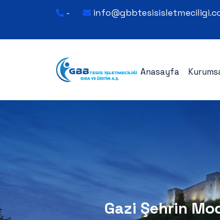
-
info@gbbtesisisletmeciligi.
Anasayfa
Kurums
Gazi Şehrin Mod