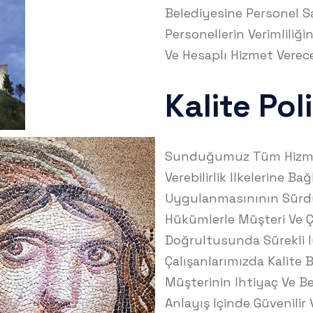
Belediyesine Personel S
Personellerin Verimliliğin
Ve Hesaplı Hizmet Verec
Kalite Pol
Sunduğumuz Tüm Hizmetl
Verebilirlik Ilkelerine B
Uygulanmasınının Sürdür
Hükümlerle Müşteri Ve Ça
Doğrultusunda Sürekli 
Çalışanlarımızda Kalite 
Müşterinin Ihtiyaç Ve Be
Anlayış Içinde Güvenili