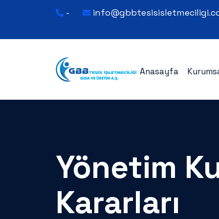
-
info@gbbtesisisletmeciligi.
Anasayfa
Kurums
Yönetim Ku
Kararları